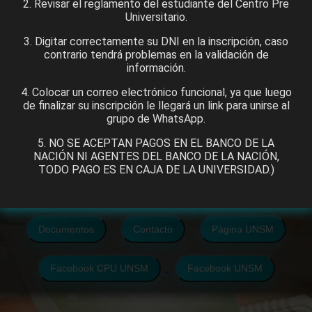
Inscripciones
2. Revisar el reglamento del estudiante del Centro Pre
Universitario.
Nueva Inscripción - Aquí
Grupo de Whatsapp
3. Digitar correctamente su DNI en la inscripción, caso
contrario tendrá problemas en la validación de
información.
4. Colocar un correo electrónico funcional, ya que luego
Resultados
de finalizar su inscripción le llegará un link para unirse al
grupo de WhatsApp.
Resultados de los exámenes del Centro Pre Universitario
5. NO SE ACEPTAN PAGOS EN EL BANCO DE LA
NACIÓN NI AGENTES DEL BANCO DE LA NACIÓN,
TODO PAGO ES EN CAJA DE LA UNIVERSIDAD.)
Más Información
Documentos
Contacto
Página UNSM
Facebook CPU UNSM
Facebook UNSM